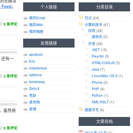
这样浏览器渲
 Feed
。
个人链接
分类目录
我的Email
日记
(54)
9 条评论
我的Wiki
计算机技术
(67)
应用
(28)
我的相册
虚拟化
(2)
友情链接
开发
(39)
.NET
(15)
hackerzhou
apotoxin
Flex/Air
(5)
，还有一
Eric
HTML/CSS/JS
(5)
indarkness
Java
(7)
latifrons
Linux/Mac OS X
(1)
2 条评论
tomsheep
Phone
(2)
ZelluX
PHP
(9)
老赵
Python
(1)
XML/XSLT
(1)
袁世明
hackerzhou
高博
，虽然用
随便写写
(6)
文章存档
9 条评论
2014 年 12 月
(1)