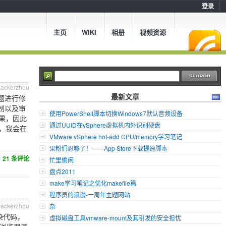
登录
主页
WIKI
相册
视频资源
hackerzhou
最新文章
0主题进行修
e限制以及审
使用PowerShell脚本切换Windows7默认音频设备
效果，因此
通过UUID在vSphere虚拟机内外识别硬盘
，我会在
VMware vSphere hot-add CPU/memory学习笔记
果粉们忍够了！——App Store下载提速脚本
21 条评论
忙里偷闲
盘点2011
make学习笔记之优化makefile篇
程序员的浪漫-一周年主题网站
hackerzhou
杂
染代码，
虚拟磁盘工具vmware-mount及其引发的安全担忧