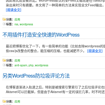
因此格式就会被弄乱。WordPress默认的全Feed文输出是在<descri
染出来时只有摘要。本文用了一种简单的方法来实现全文Feed输出，同时能
[阅读全文]
分类：
应用
标签：
rss
,
wordpress
不用插件打造安全快速的WordPress
最近把博客优化了一下，有一些简单的功能（比如去除wordpress的
些css/js改整合的整合，能压缩的压缩，也能减肥不少。
[阅读全文]
分类：
应用
标签：
anti-spam
,
php
,
wordpress
另类WordPress防垃圾评论方法
在博客逐渐进入轨道之后，特别是被搜索引擎索引了之后垃圾评论也
Akismet可以拦截掉，但是由于Akismet有一定的误拦几率，时不
分类：
应用