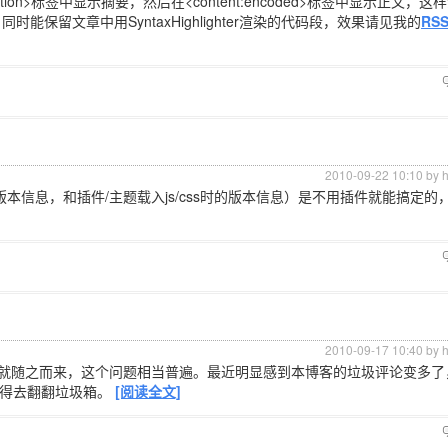
ption>标签中显示摘要，然后在<content:encoded>标签中显示正文，
保留文章中用SyntaxHighlighter渲染的代码段，效果请见我的
RSS
2010-09-22 10:10 by 
版本信息，和插件/主题载入js/css时的版本信息）是不用插件就能搞定的
2010-09-17 10:40 by 
就随之而来，这个问题相当普遍。最近明显感到本博客的垃圾评论变多了
时还得去翻翻垃圾箱。
[阅读全文]