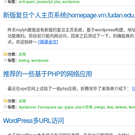
标签：
anit-spam
,
javascript
,
php
,
wordpress
新版复旦个人主页系统(homepage.vm.fudan.edu
昨天roylyh跟我说有新版的复旦主页系统，基于wordpress构建，地
功能做的。但目前只能内网访问，回来之后测试了一下，的确挺爽的
点，欢迎拍砖～
[阅读全文]
分类：
应用
标签：
testing
,
wordpress
推荐的一些基于PHP的网络应用
最近在vps空间上试验了一些php应用，折腾完毕了来简单介绍下：
分类：
应用
标签：
AjaXplorer
,
Foursquare api
,
glype
,
php小应用
,
piwigo
,
twip
,
twitese
,
twr
WordPress多URL访问