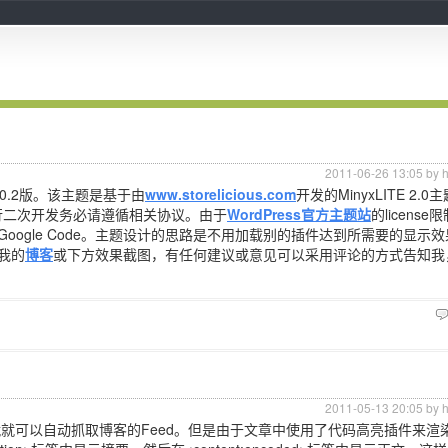
2011-06-26 13:05 by 
v0.2版。该主题是基于由
www.storelicious.com
开发的MinyxLITE 2.
行二次开发务必请遵循相关协议。由于
WordPress官方主题站
的licens
ogle Code。主题设计的思路是不用加载别的插件达到所需要的显示
我的
博客
或下方效果截图，有任何建议或意见可以采用评论的方式告知我
2011-05-13 20:05 by 
就可以自动抓取博客的Feed。但是由于文章中使用了代码高亮插件来渲