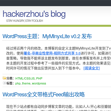
hackerzhou's blog
STAY HUNGRY, STAY FOOLISH
WordPress主题：MyMinyxLite v0.2 发布
经过将近两个月的修改，本博客的自定义主题MyMinyxLite开发到了
改的，使用
署名-非商业性使用-相同方式共享 3.0
进行许可，如需进
查策略，导致我不能将该主题发布到那里，故在本博客发布并上传至Go
本主题的开发过程中参考了一些插件的实现方式。本主题的效果请见
时间许可的情况下做出反馈并加入到下个版本中。
[阅读全文]
分类：
HTML/CSS/JS
,
PHP
标签：
php
,
theme
,
wordpress
WordPress全文带格式Feed输出攻略
现在不少站点都有自动同步博客文章的功能，比如人人/开心和豆瓣就