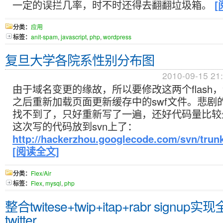
一定的误拦几率，时不时还得去翻翻垃圾箱。
[
分类：
应用
标签：
anit-spam
,
javascript
,
php
,
wordpress
复旦大学各院系性别分布图
2010-09-15 21
由于域名变更的缘故，所以要修改这两个flash
之后重新加载页面更新缓存中的swf文件。悲剧
找不到了，只好重新写了一遍，还好代码量比较
这次写的代码放到svn上了：
http://hackerzhou.googlecode.com/svn/trun
[阅读全文]
分类：
Flex/Air
标签：
Flex
,
mysql
,
php
整合twitese+twip+itap+rabr sign
twitter