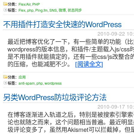
分类：
Flex/Air
,
PHP
标签：
Flex
,
php
,
Ping.fm
,
SNS
,
微博
,
状态同步
不用插件打造安全快速的WordPress
2010-09-22 10
最近把博客优化了一下，有一些简单的功能（比
wordpress的版本信息，和插件/主题载入js/c
是不用插件就能搞定的，还有一些css/js改整
的压缩，也能减肥不少。
[阅读全文]
分类：
应用
标签：
anti-spam
,
php
,
wordpress
另类WordPress防垃圾评论方法
2010-09-17 10
在博客逐渐进入轨道之后，特别是被搜索引擎索
论也就随之而来，这个问题相当普遍。最近明显
圾评论变多了，虽然用Akismet可以拦截掉，但是由