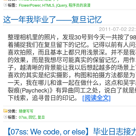
标签：
FlowerPower
,
HTML5
,
jQuery
,
程序员的浪漫
这一年我毕业了——复旦记忆
2011-07-02 22
整理相机里的照片，发现30号到今天一共按了9
着捕捉我们在复旦留下的记忆。记得以前有人问
喜欢拍照，而且基本上都只用浅景深。并不是我
的效果，而是我想尽可能真实的保留记忆，用作
子，越清晰的背景能让我以后想起越多的场景上
喜欢的其实是纪实摄影，构图和拍摄方法都是为
一天，我在哪儿和谁一起在做什么，这点和吴宇
裂痕(Paycheck)》有异曲同工之处，说白了就
下线索，追寻昔日的印记。
[阅读全文]
分类：
随便写写
标签：
07ss
,
回忆
,
复旦
【07ss: We code, or else】毕业日