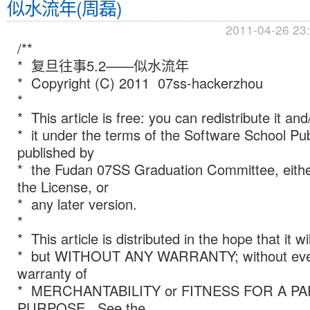
似水流年(周磊)
2011-04-26 23
/**
* 复旦往事5.2——似水流年
* Copyright (C) 2011 07ss-hackerzhou
*
* This article is free: you can redistribute it an
* it under the terms of the Software School Pub
published by
* the Fudan 07SS Graduation Committee, either
the License, or
* any later version.
*
* This article is distributed in the hope that it wi
* but WITHOUT ANY WARRANTY; without even
warranty of
* MERCHANTABILITY or FITNESS FOR A P
PURPOSE. See the