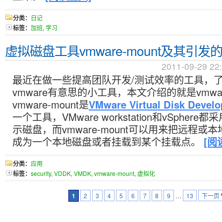
分类：
日记
标签：
加班
,
学习
虚拟磁盘工具vmware-mount及其引
2011-09-29 22
最近在做一些提高团队开发/测试效率的工具，
vmware有意思的小工具，本文介绍的就是vmware
vmware-mount是
VMware Virtual Disk Develo
一个工具，VMware workstation和vSphere
示磁盘，而vmware-mount可以用来把远程或本地的
成为一个本地磁盘或者挂载到某个挂载点。
[阅
分类：
应用
标签：
security
,
VDDK
,
VMDK
,
vmware-mount
,
虚拟化
1
2
3
4
5
6
7
8
9
…
13
下一页