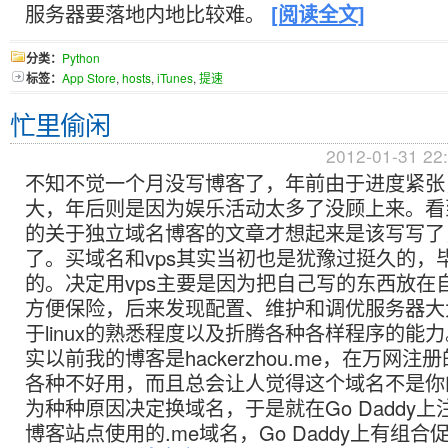
服务器要落地内地比较难。
[阅读全文]
分类：
Python
标签：
App Store
,
hosts
,
iTunes
,
提速
忙里偷闲
2012-01-31 22
不知不觉一个月没写博客了，年前由于进度紧张
大，年后则是因为娱乐活动太多了没顾上来。看
的关于独立域名博客的文章才想起来是该写写了
了。买域名和vps其实当初也是犹豫过挺久的，
的。决定用vps主要是因为把自己写的东西放在
方便保险，后来发现配置、维护和调优服务器大
于linux的熟悉程度以及折腾各种各样程序的能
实以前我的博客是hackerzhou.me，在万网
各种不好用，而且总会让人觉得这个域名不是你
为种种原因决定换域名，于是就在Go Daddy
博客站点使用的.me域名，Go Daddy上有组