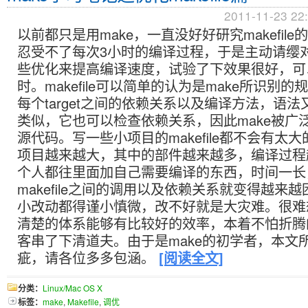
2011-11-23 22
以前都只是用make，一直没好好研究makefil
忍受不了每次3小时的编译过程，于是主动请缨对ma
些优化来提高编译速度，试验了下效果很好，可以节
时。makefile可以简单的认为是make所识别
每个target之间的依赖关系以及编译方法，语法又和She
类似，它也可以检查依赖关系，因此make被广
源代码。写一些小项目的makefile都不会有太
项目越来越大，其中的部件越来越多，编译过程
个人都往里面加自己需要编译的东西，时间一长
makefile之间的调用以及依赖关系就变得越来
小改动都得谨小慎微，改不好就是大灾难。很难
清楚的体系能够有比较好的效率，本着不怕折腾
客串了下清道夫。由于是make的初学者，本文
疵，请各位多多包涵。
[阅读全文]
分类：
Linux/Mac OS X
标签：
make
,
Makefile
,
调优