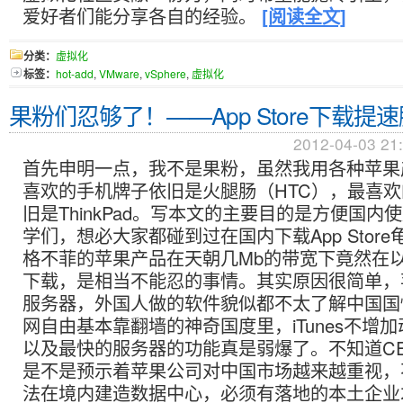
爱好者们能分享各自的经验。
[阅读全文]
分类：
虚拟化
标签：
hot-add
,
VMware
,
vSphere
,
虚拟化
果粉们忍够了！——App Store下载提
2012-04-03 21
首先申明一点，我不是果粉，虽然我用各种苹果
喜欢的手机牌子依旧是火腿肠（HTC），最喜
旧是ThinkPad。写本文的主要目的是方便国内
学们，想必大家都碰到过在国内下载App Stor
格不菲的苹果产品在天朝几Mb的带宽下竟然在以
下载，是相当不能忍的事情。其实原因很简单，
服务器，外国人做的软件貌似都不太了解中国国
网自由基本靠翻墙的神奇国度里，iTunes不增
以及最快的服务器的功能真是弱爆了。不知道CE
是不是预示着苹果公司对中国市场越来越重视，
法在境内建造数据中心，必须有落地的本土企业