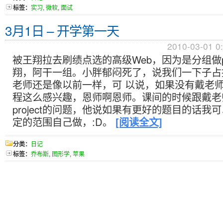
标签：
实习
,
微软
,
面试
3月1日 – 开学第一天
2010-03-01 0
被王翔拉去刷绩点选的高级Web，因为是分组做pr
翔，阿干一组。小胖郁闷死了，说我们一下子占
老师还是像以前一样，可 以说，如果没有戴老
程这么感兴趣，恩师啊恩师。课间的时候跟戴老
project的问题，他说如果有更好的题目的话我
定的范围自己做，:D。
[阅读全文]
分类：
日记
标签：
乔布斯
,
图形学
,
苹果