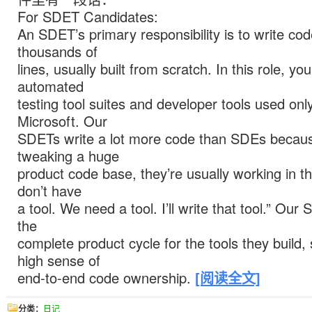
For SDET Candidates:
An SDET’s primary responsibility is to write cod
thousands of
lines, usually built from scratch. In this role, you’
automated
testing tool suites and developer tools used only
Microsoft. Our
SDETs write a lot more code than SDEs becaus
tweaking a huge
product code base, they’re usually working in t
don’t have
a tool. We need a tool. I’ll write that tool.” Ou
the
complete product cycle for the tools they build, 
high sense of
end-to-end code ownership.
[阅读全文]
分类：
日记