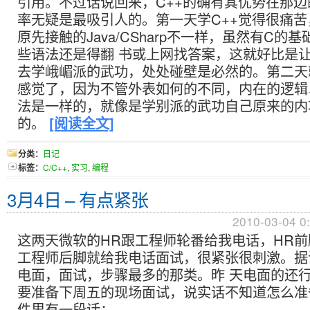
引用。不过话说回来，C++的确有其优势在那边
率无疑是最吸引人的。第一天学C++觉得很痛
原先接触的Java/CSharp不一样，虽然有C的
些语法还是得翻 书或上网找答案，这就好比是
去学峨嵋派的武功，处处碰壁是必然的。第二天
感觉了，因为不管外表如何的不同，内在的逻辑
法是一样的，就像是学别派的武功自己原来的内
的。
[阅读全文]
分类：
日记
标签：
C/C++
,
实习
,
编程
3月4日 – 有点紧张
2010-03-04 0
这两天微软的HR跟工程师轮番给我电话，HR
工程师后脚就给我电话面试，很紧张很刺激。据
电面，面试，步骤最多的那类。昨 天电面的还
要准备下周五的现场面试，说实话不知道怎么准
件里有一段话：