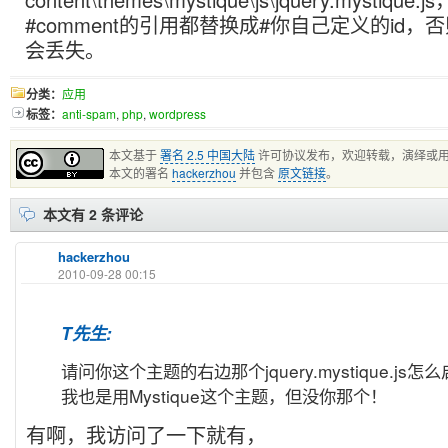
#comment的引用都替换成#你自己定义的id，否
会丢失。
分类：
应用
标签：
anti-spam
,
php
,
wordpress
本文基于
署名 2.5 中国大陆
许可协议发布，欢迎转载，演绎或
本文的署名
hackerzhou
并包含
原文链接
。
本文有 2 条评论
hackerzhou
2010-09-28 00:15
T先生:
请问你这个主题的右边那个jquery.mystique.js
我也是用Mystique这个主题，但没你那个！
有啊，我访问了一下就有，