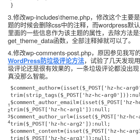
}
3.修改wp-includes\theme.php，修改这个
题的时候会删除css中的注释，而wordpress默认会读
里面的一些信息作为该主题的属性，去除方法是
get_theme_data函数，全部注释掉就可以了。
4.修改wp-comments-post.php，原因参见我写
WordPress防垃圾评论方法
，试验了几天发现
圾评论还是很有效果的，一条垃圾评论都没出现
真没那么智能。
$comment_author
=(isset(
$_POST
[
'hz-hc-arg0
trim(
strip_tags
(
$_POST
[
'hz-hc-arg0'
])):nu
$comment_author_email
=(isset(
$_POST
[
'hz-h
1
trim(
$_POST
[
'hz-hc-arg1'
]):null;
2
3
$comment_author_url
=(isset(
$_POST
[
'hz-hc-
4
trim(
$_POST
[
'hz-hc-arg2'
]):null;
$comment_content
=(isset(
$_POST
[
'hz-hc-arg
trim(
$_POST
[
'hz-hc-arg3'
]):null;