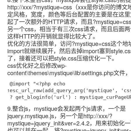
http://xxx/?mystique=css（xxx是你访问
定风格，宽度，颜色等后台配置的主要是在这里
起了一次额外的HTTP请求，而且?mystique=css
另一个css，相当于有三次css请求，而且后面两
这样HTTP的开销就显得比较大了。
优化的方法很简单，访问?mystique=css这个
import就继续展开，然后去掉import塞到style.
了，接着还可以把style.css压缩优化一下。
css优化好之后修改wp-
content\themes\mystique\lib\settings.
@import
"<?php echo
1
esc_url_raw(add_query_arg('mystique', 'cs
? get_bloginfo('url') : mystique_curPageU
9.整合js，mystique会发起两个js请求，一个是
jquery.mystique.js，另一个是http://xxx/?
mystique=jquery_init&ver=2.4.2，用来
也可以并在一起，将?mystique=jquery_init&ve