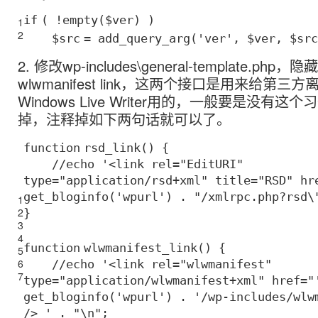
if
( !
empty
(
$ver
) )
1
2
$src
= add_query_arg(
'ver'
,
$ver
,
$src
2. 修改wp-includes\general-template.php，隐藏
wlwmanifest link，这两个接口是用来给第
Windows Live Writer用的，一般要是没有
掉，注释掉如下两句话就可以了。
function
rsd_link() {
//echo '<link rel="EditURI"
type="application/rsd+xml" title="RSD" hr
get_bloginfo('wpurl') . "/xmlrpc.php?rsd\
1
2
}
3
4
function
wlwmanifest_link() {
5
6
//echo '<link rel="wlwmanifest"
7
type="application/wlwmanifest+xml" href="
get_bloginfo('wpurl') . '/wp-includes/wlw
/> ' . "\n";