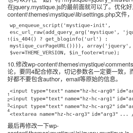
在jquery.mystique.js的最前面就可以了。优化
content\themes\mystique\lib\settings.
wp_enqueue_script(
'mystique-init'
,
esc_url_raw(add_query_arg(
'mystique'
,
'jq
1
(is_404() ? get_bloginfo(
'url'
) :
mystique_curPageURL()))),
array
(
'jquery'
$ver
=THEME_VERSION,
$in_footer
=true);
10.修改wp-content\themes\mystique\comm
论，要同4配合修改，切记参数名一定要一致，而且
好都不要包含author，email等原始的信息。
<input type=
"text"
name=
"hz-hc-arg0"
id=
"a
1
<input type=
"text"
name=
"hz-hc-arg1"
id=
"a
2
3
<input type=
"text"
name=
"hz-hc-arg2"
id=
"a
4
<textarea name=
"hz-hc-arg3"
id=
"arg3"
... 
最后再修改一下wp-
content\themes\mystique\js\jquery.mystiqu