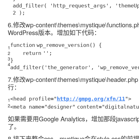
add_filter(
'http_request_args'
,
'themeU
2 );
6.修改wp-content\themes\mystique\function
WordPress版本。增加如下代码：
function
wp_remove_version() {
1
2
return
''
;
3
}
4
add_filter(
'the_generator'
,
'wp_remove_ve
7.修改wp-content\themes\mystique\heade
行：
<head profile=
"
http://gmpg.org/xfn/11
"
>
1
2
<meta name=
"designer"
content=
"digitalnatu
如果需要用Google Analytics，增加那段javascr
了。
8.接下来整合css，mystique会在style.css