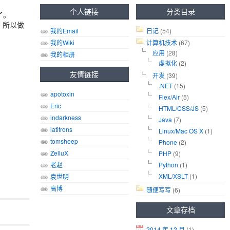
个人链接
分类目录
了。
画，所以做
我的Email
日记
(54)
我的Wiki
计算机技术
(67)
应用
(28)
我的相册
虚拟化
(2)
友情链接
开发
(39)
.NET
(15)
apotoxin
Flex/Air
(5)
Eric
HTML/CSS/JS
(5)
indarkness
Java
(7)
latifrons
Linux/Mac OS X
(1)
tomsheep
Phone
(2)
ZelluX
PHP
(9)
老赵
Python
(1)
XML/XSLT
(1)
袁世明
高博
随便写写
(6)
文章存档
2014 年 12 月
(1)