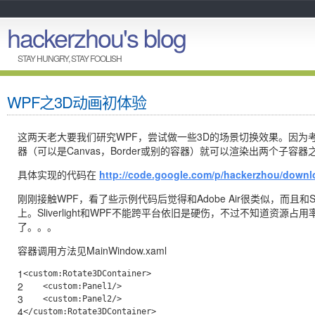
hackerzhou's blog
STAY HUNGRY, STAY FOOLISH
WPF之3D动画初体验
这两天老大要我们研究WPF，尝试做一些3D的场景切换效果。因为
器（可以是Canvas，Border或别的容器）就可以渲染出两个子
具体实现的代码在
http://code.google.com/p/hackerzhou/down
刚刚接触WPF，看了些示例代码后觉得和Adobe Air很类似，而且和Sl
上。Sliverlight和WPF不能跨平台依旧是硬伤，不过不知道资源占
了。。。
容器调用方法见MainWindow.xaml
1
<
custom:Rotate3DContainer
>
2
<
custom:Panel1
/>
3
<
custom:Panel2
/>
4
</
custom:Rotate3DContainer
>