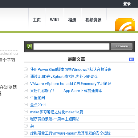
登录
主页
WIKI
相册
视频资源
hackerzhou
最新文章
两个子容
使用PowerShell脚本切换Windows7默认音频设备
通过UUID在vSphere虚拟机内外识别硬盘
VMware vSphere hot-add CPU/memory学习笔记
跑在浏览器
果粉们忍够了！——App Store下载提速脚本
说
忙里偷闲
盘点2011
make学习笔记之优化makefile篇
程序员的浪漫-一周年主题网站
杂
虚拟磁盘工具vmware-mount及其引发的安全担忧