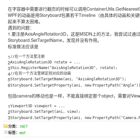
在字容器中需要进行翻页的时候可以调用ContainerUtils.GetNeare
WPF的动画是用Storyboard包裹若干Timeline（由具体的动
起来不算太困难。
遇到的问题：
1.要注册AxisAngleRotation3D，这是MSDN上的方法，我尝试过通
Storyboard.SetTargetName，发现并没有作用。
标准做法应该是
1
//在一个方法里注册
2
AxisAngleRotation3D rotate = ...
3
this
.RegisterName(
"AxisAngleRotation3D"
, rotate);
4
//在另一个方法里绑定到对应的动画
5
Storyboard.SetTargetName(ani,
"AxisAngleRotation3D"
);
6
Storyboard.SetTargetProperty(ani,
new
PropertyPath(
"Angle"
)
包括camera的移动也是一样，不能直接绑定那个object，需要对Viewpor
1
Viewport3D viewport = ...
2
Storyboard.SetTarget(ani, view);
3
Storyboard.SetTargetProperty(ani,
new
PropertyPath(
"Camera.
分类：
.NET
标签：
wpf