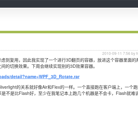
2010-09-11 7:56 by 
考虑到复用，因此我实现了一个进行3D翻页的容器，放进这个容器里面的
容器之间的切换效果。下周会继续实现别的3D效果容器。
loads/detail?name=WPF_3D_Rotate.rar
iverlight的关系就好像Air和Flex的一样。一个直接跑在客户端上，一个
用率是不是比Flash好，至少在我笔记本上跑几个机器是不会卡，Flash就难