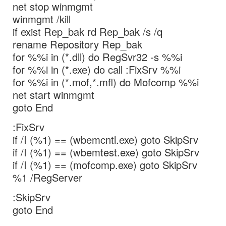
net stop winmgmt
winmgmt /kill
if exist Rep_bak rd Rep_bak /s /q
rename Repository Rep_bak
for %%i in (*.dll) do RegSvr32 -s %%i
for %%i in (*.exe) do call :FixSrv %%i
for %%i in (*.mof,*.mfl) do Mofcomp %%i
net start winmgmt
goto End
:FixSrv
if /I (%1) == (wbemcntl.exe) goto SkipSrv
if /I (%1) == (wbemtest.exe) goto SkipSrv
if /I (%1) == (mofcomp.exe) goto SkipSrv
%1 /RegServer
:SkipSrv
goto End