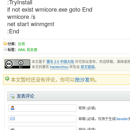
:TryInstall
if not exist wmicore.exe goto End
wmicore /s
net start winmgmt
:End
分类：
应用
标签：
WMI
,
批处理
本文基于
署名 2.5 中国大陆
许可协议发布，欢迎转载，演绎或
本文的署名
hackerzhou
并包含
原文链接
。
本文暂时还没有评论，你可以
抢沙发
哟。
发表评论
昵称 (必填)
邮箱 (必填，仅用于生成
Gavatar
网站 (选填)